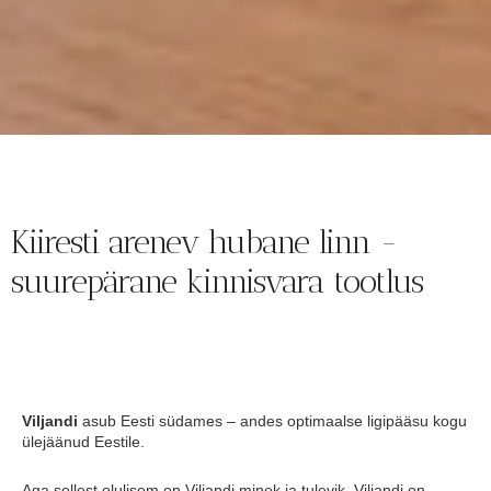
Kiiresti arenev hubane linn -
suurepärane kinnisvara tootlus
Viljandi
asub Eesti südames – andes optimaalse ligipääsu kogu
ülejäänud Eestile.
Aga sellest olulisem on Viljandi minek ja tulevik. Viljandi on