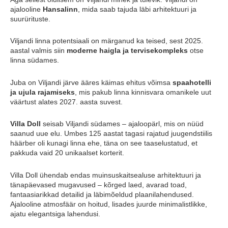
ajalooline
Hansalinn
, mida saab tajuda läbi arhitektuuri ja
suurürituste.
Viljandi linna potentsiaali on märganud ka teised, sest 2025.
aastal valmis siin
moderne haigla ja tervisekompleks
otse
linna südames.
Juba on Viljandi järve ääres käimas ehitus võimsa
spaahotelli
ja ujula rajamiseks
, mis pakub linna kinnisvara omanikele uut
väärtust alates 2027. aasta suvest.
Villa Doll
seisab Viljandi südames – ajaloopärl, mis on nüüd
saanud uue elu. Umbes 125 aastat tagasi rajatud juugendstiilis
häärber oli kunagi linna ehe, täna on see taaselustatud, et
pakkuda vaid 20 unikaalset korterit.
Villa Doll ühendab endas muinsuskaitsealuse arhitektuuri ja
tänapäevased mugavused – kõrged laed, avarad toad,
fantaasiarikkad detailid ja läbimõeldud plaanilahendused.
Ajalooline atmosfäär on hoitud, lisades juurde minimalistlikke,
ajatu elegantsiga lahendusi.