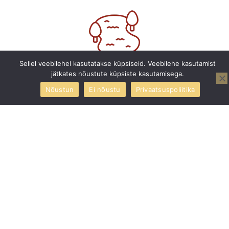
Rand
Sellel veebilehel kasutatakse küpsiseid. Veebilehe kasutamist
1.1 km
jätkates nõustute küpsiste kasutamisega.
Nõustun
Ei nõustu
Privaatsuspoliitika
Uus tipptasemel haigla
250 m