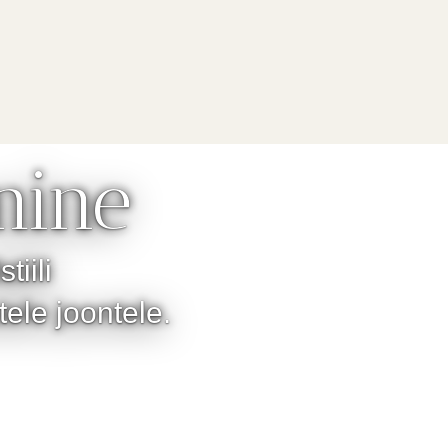
mine
iili
ele joontele.