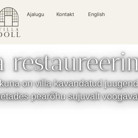
Ajalugu
Kontakt
English
a restaureeri
kuna on villa kavandatud juugendst
etades pearõhu sujuvalt voogavat