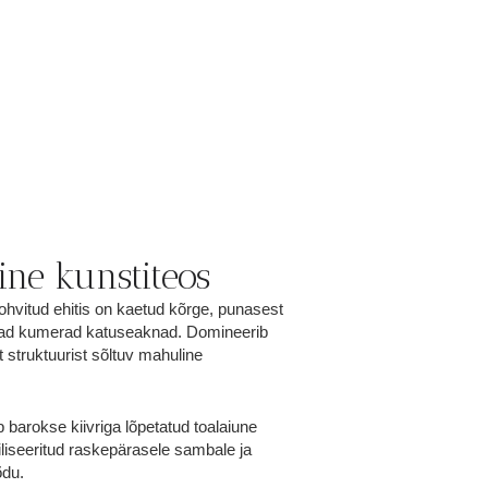
line kunstiteos
rohvitud ehitis on kaetud kõrge, punasest
tavad kumerad katuseaknad. Domineerib
struktuurist sõltuv mahuline
barokse kiivriga lõpetatud toalaiune
tiliseeritud raskepärasele sambale ja
rõdu.