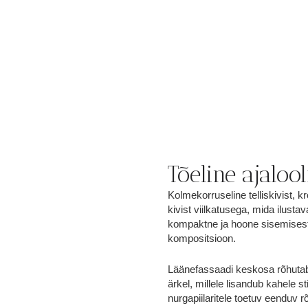
Tõeline ajaloo
Kolmekorruseline telliskivist, k
kivist viilkatusega, mida ilus
kompaktne ja hoone sisemisest 
kompositsioon.
Läänefassaadi keskosa rõhutab 
ärkel, millele lisandub kahele s
nurgapiilaritele toetuv eenduv 